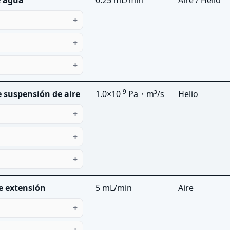
-9
 suspensión de aire
1.0×10
Pa・m³/s
Helio
e extensión
5 mL/min
Aire