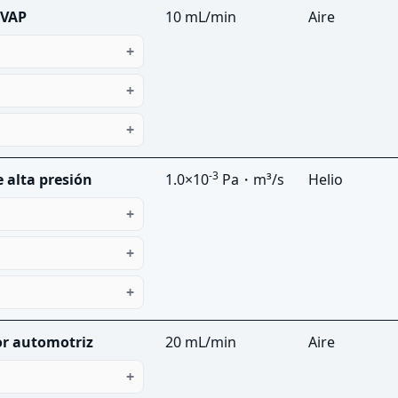
EVAP
10 mL/min
Aire
-3
 alta presión
1.0×10
Pa・m³/s
Helio
or automotriz
20 mL/min
Aire