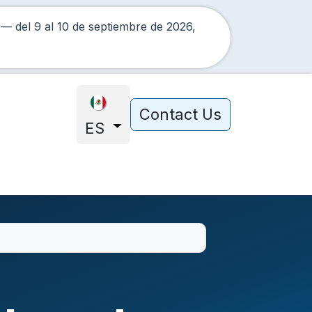
 — del
9
al
10 de septiembre de 2026
,
Contact Us
ES
 MRO
Recursos
Expos
Nosotros
ISO