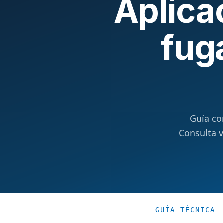
Aplica
fug
Guía co
Consulta 
GUÍA TÉCNICA