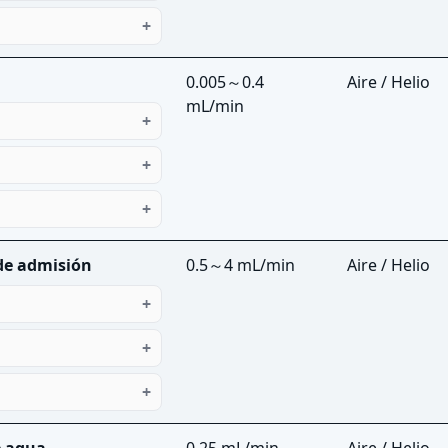
0.005～0.4
Aire / Helio
mL/min
de admisión
0.5～4 mL/min
Aire / Helio
e agua
0.25 mL/min
Aire / Helio