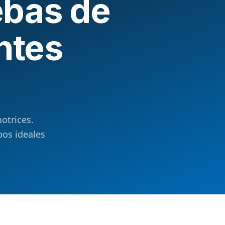
ebas de
ntes
otrices.
os ideales